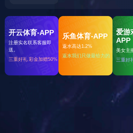
kaiyun.com
地 址：东莞市长安镇金铭国际模具
城展厅3B栋-2001
电 话：0769-81153535
传 真：0769-81153536
联系人：伍小姐 13827296260
邮 箱: xiangyajixie@126.com
网 址: x6361.com
友情链接
LINKS
出格
BAIDU
新浪
网站首页
关于我们
新闻中心
产品中心
成功
kaiyun·开云（中国）官方网站-kaiyun.com 版权所有
网站后台