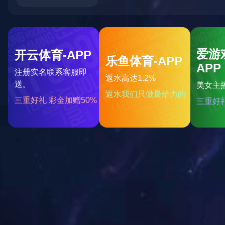
kaiyun.com
地 址：东莞市长安镇金铭国际模具
城展厅3B栋-2001
电 话：0769-81153535
传 真：0769-81153536
联系人：伍小姐 13827296260
邮 箱: xiangyajixie@126.com
网 址: x6361.com
友情链接
LINKS