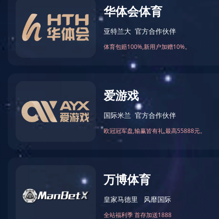
产品中心
kaiyun·开云（中国）官方网站-
日本沙迪克
kaiyun.com
台湾徕通（莱璟）
日本沙迪克
现代威亚
韩华走心机
kaiyun·开云（中国）官方网
站-kaiyun.com
kaiyun·开云（中国）官方网站-